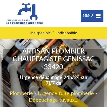
MENU
-
indisponible
indisponible
ARTISAN PLOMBIER
CHAUFFAGISTE GENISSAC
33420
Urgence dépannage 24h/24 sur
7j/7 de
Plomberie - Urgence fuite plomberie -
Débouchage tuyaux...