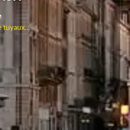
e
 tuyaux...