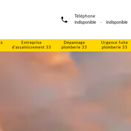
Téléphone
indisponible
-
indisponible
 à
Entreprise
Dépannage
Urgence fuite
d'assainissement 33
plomberie 33
plomberie 33