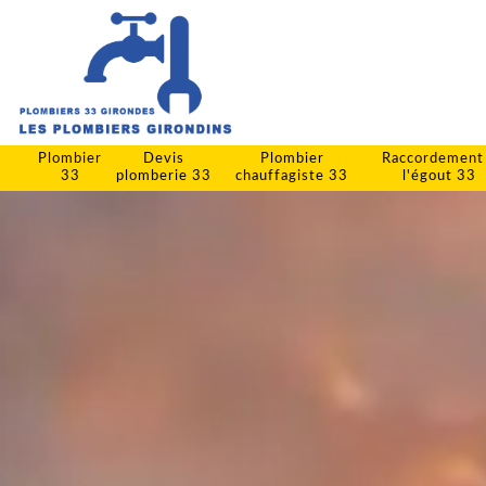
Plombier
Devis
Plombier
Raccordement
33
plomberie 33
chauffagiste 33
l'égout 33