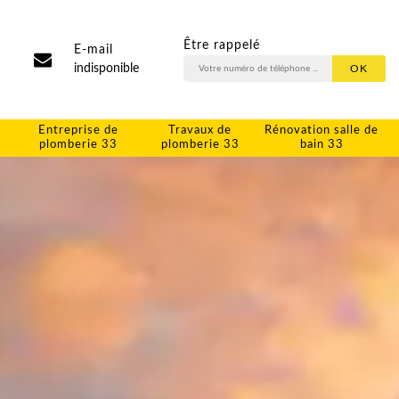
Être rappelé
E-mail
indisponible
Entreprise de
Travaux de
Rénovation salle de
plomberie 33
plomberie 33
bain 33